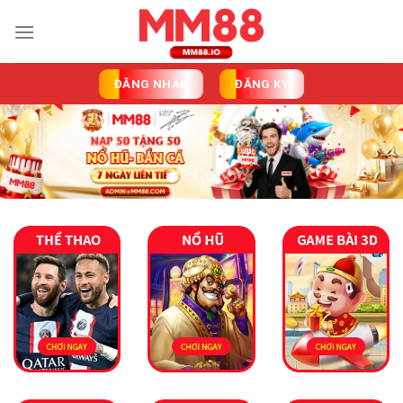
Skip
to
content
ĐĂNG NHẬP
ĐĂNG KÝ