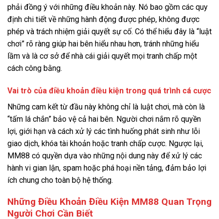
phải đồng ý với những điều khoản này. Nó bao gồm các quy
định chi tiết về những hành động được phép, không được
phép và trách nhiệm giải quyết sự cố. Có thể hiểu đây là “luật
chơi” rõ ràng giúp hai bên hiểu nhau hơn, tránh những hiểu
lầm và là cơ sở để nhà cái giải quyết mọi tranh chấp một
cách công bằng.
Vai trò của điều khoản điều kiện trong quá trình cá cược
Những cam kết từ đầu này không chỉ là luật chơi, mà còn là
“tấm lá chắn” bảo vệ cả hai bên. Người chơi nắm rõ quyền
lợi, giới hạn và cách xử lý các tình huống phát sinh như lỗi
giao dịch, khóa tài khoản hoặc tranh chấp cược. Ngược lại,
MM88 có quyền dựa vào những nội dung này để xử lý các
hành vi gian lận, spam hoặc phá hoại nền tảng, đảm bảo lợi
ích chung cho toàn bộ hệ thống.
Những Điều Khoản Điều Kiện MM88 Quan Trọng
Người Chơi Cần Biết