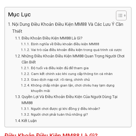
Mục Lục
Nội Dung Điều Khoản Điều Kiện MM88 Và Các Lưu Ý Cần
Thiết
Điều Khoản Điều Kiện MM88 Là Gì?
Định nghĩa về Điều khoản điều kiện MM88
Vai trò của điều khoản điều kiện trong quá trình cá cược
Những Điều Khoản Điều Kiện MM88 Quan Trọng Người Chơi
Cần Biết
Độ tuổi và điều kiện đủ để tham gia
Cam kết chính xác khi cung cấp thông tin cá nhân
Giao dịch nạp rút: rõ ràng, chính chủ
Không chấp nhận gian lận, chơi chiêu hay lạm dụng
khuyến mãi
Quyền Lợi Và Điều Khoản Điều Kiện Của Người Dùng Tại
MM88
Người chơi được gì khi đồng ý điều khoản?
Người chơi phải tuân thủ những gì?
Kết Luận
Điều Khoản Điều Kiện MM88 Là Gì?